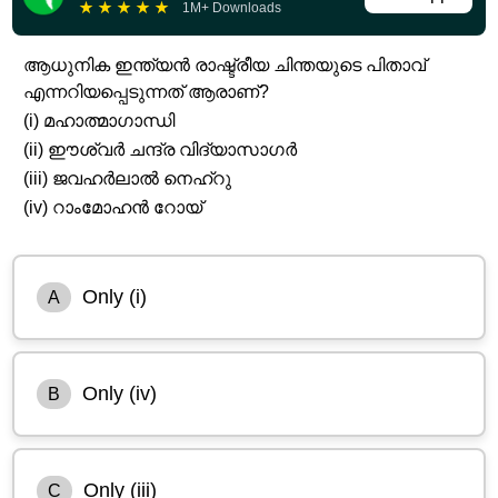
★
★
★
★
★
1M+ Downloads
ആധുനിക ഇന്ത്യൻ രാഷ്ട്രീയ ചിന്തയുടെ പിതാവ്
എന്നറിയപ്പെടുന്നത് ആരാണ്?
(i) മഹാത്മാഗാന്ധി
(ii) ഈശ്വർ ചന്ദ്ര വിദ്യാസാഗർ
(iii) ജവഹർലാൽ നെഹ്‌റു
(iv) റാംമോഹൻ റോയ്
Only (i)
A
Only (iv)
B
Only (iii)
C