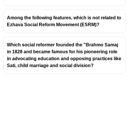
laying the groundwork for political reforms and
nationalism.
He founded the Brahmo Samaj in 1828 to
Among the following features, which is not related to
promote monotheism, combat idolatry, and
Ezhava Social Reform Movement (ESRM)?
challenge caste divisions, influencing
enlightenment and social awakening.
Which social reformer founded the "Brahmo Samaj
in 1828 and became famous for his pioneering role
in advocating education and opposing practices like
Sati, child marriage and social division?