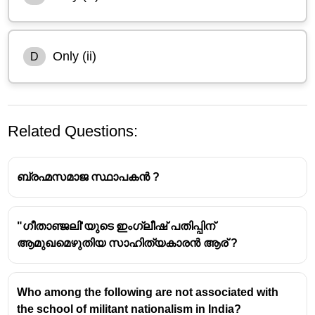
Only (ii)
D
Related Questions:
ബ്രഹ്മസമാജ സ്ഥാപകൻ ?
"ഗീതാഞ്ജലി'യുടെ ഇംഗ്ലീഷ് പതിപ്പിന്
ആമുഖമെഴുതിയ സാഹിത്യകാരൻ ആര് ?
Raja Ram Mohan Roy pioneered modern Indian
political thought by blending Western liberal
ideas like rationalism, press freedom, and
Who among the following are not associated with
judicial equality with Indian spiritual traditions,
the school of militant nationalism in India?