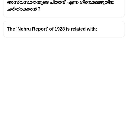
അവരുടെ വ്യക്തിത്വവും പ്രവർത്തനങ്ങളും
അസ്വസ്ഥതയുടെ പിതാവ്' എന്ന ഗ്രന്ഥമെഴുതിയ
ഇന്ത്യയുടെ സ്വാതന്ത്ര്യ പ്രസ്ഥാനത്തിന്
ചരിത്രകാരൻ ?
വലിയ സംഭാവനകളായിരുന്നു.
ആഗോള തലത്തിൽ
ഇന്ത്യയുടെ സ്വാതന്ത്ര്യ
The 'Nehru Report' of 1928 is related with:
ചിന്തകൾ പ്രചരിപ്പിക്കാൻ
അവർ പ്രവർത്തിച്ചു,
ലണ്ടനിൽ
വെച്ച്
ബ്രിട്ടീഷ് അധികാരത്തിന്റെ
എതിരായ പ്രചാരണങ്ങൾ
നടത്തിയിരുന്നു.
പ്രശസ്തമായ സംഭാവനകൾ
:
വിപ്ലവകേന്ദ്രങ്ങളിൽ പങ്കാളിത്വം
:
മാഡം
ഭികാജി കണ്ണ
ഇന്ത്യയുടെ സ്വാതന്ത്ര്യ
സമരത്തിന് വേണ്ടി
ലണ്ടനിൽ
നിന്ന് പ്രചരിപ്പിച്ച
പ്രചാരണം.
പരിസ്ഥിതികൾ
: 1907-ൽ
Address