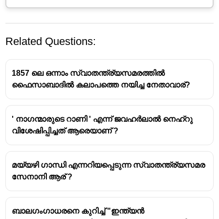
Related Questions:
1857 ലെ ഒന്നാം സ്വാതന്ത്ര്യസമരത്തിൽ
ഫൈസാബാദിൽ കലാപത്തെ നയിച്ച നേതാവാര്?
ഇന്ത്യൻ വിപ്ലവത്തിന്റെ അമ്മ
എന്നാണ്
മാഡം
' നാഗന്മാരുടെ റാണി ' എന്ന് ജവഹർലാൽ നെഹ്റു
ഭികാജി കണ്ണ
(Madam Bhikaji Cama) നെ
വിശേഷിപ്പിച്ചത് ആരെയാണ് ?
അറിയപ്പെടുന്നത്.
മാഡം ഭികാജി കാമ
മയ്യഴി ഗാന്ധി എന്നറിയപ്പെടുന്ന സ്വാതന്ത്ര്യസമര
സേനാനി ആര് ?
മാഡം ഭികാജി കാമ
1858-ൽ പർസിയൻ
സ്വദേശിയായിരുന്ന ഒരു
സ്വാതന്ത്ര്യ
സമരകാരിണിയാണ്
.
ബാലഗംഗാധരനെ കുറിച്ച് "ഇന്ത്യൻ