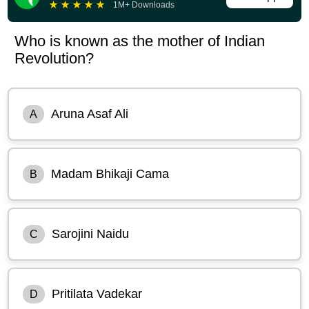
★
★
★
★
★
1M+ Downloads
Who is known as the mother of Indian
Revolution?
Aruna Asaf Ali
A
Madam Bhikaji Cama
B
Sarojini Naidu
C
Pritilata Vadekar
D