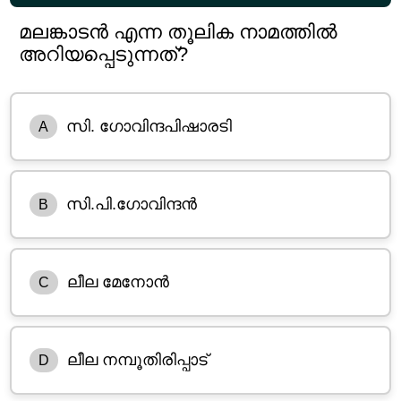
മലങ്കാടൻ എന്ന തൂലിക നാമത്തിൽ
അറിയപ്പെടുന്നത്?
സി. ഗോവിന്ദപിഷാരടി
A
സി.പി.ഗോവിന്ദൻ
B
ലീല മേനോൻ
C
ലീല നമ്പൂതിരിപ്പാട്
D