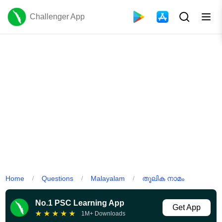
Challenger App
Home
Questions
Malayalam
തൂലിക നാമം
/
/
/
No.1 PSC Learning App
Get App
★
★
★
★
★
1M+ Downloads