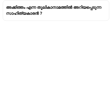
യഥാർത്ഥ പേരുകളും
അക്കിത്തം എന്ന തൂലികാനാമത്തിൽ അറിയപ്പെടുന്ന
സാഹിത്യകാരൻ ?
ഉറൂബ് - പി.സി. കുട്ടികൃഷ്ണൻ
എം.ടി. - എം.ടി. വാസുദേവൻ നായർ
ഒ.എൻ.വി. - ഒ.എൻ. വേലുക്കുറുപ്പ്
മാധവിക്കുട്ടി / കമലാ ദാസ് - കമലാ സുരയ്യ
എൻ.എൻ. പിള്ള - എൻ. നാരായണൻ നായർ
വിലാസിനി - എം.കെ. മേനോൻ
നന്തനാർ - പി.സി. ഗോപാലൻ
കാക്കനാടൻ - ജോർജ്ജ് വർഗ്ഗീസ്
കോവിലൻ - വി.വി. അയ്യപ്പൻ
അക്കിത്തം - അക്കിത്തം അച്യുതൻ നമ്പൂതിരി
സഞ്ജയൻ - എം.ആർ. നായർ
സുമംഗല - ലീലാ നമ്പൂതിരിപ്പാട്
കടമ്മനിട്ട - കടമ്മനിട്ട രാമകൃഷ്ണൻ
Address
കുഞ്ഞുണ്ണി മാഷ് - കുഞ്ഞുണ്ണി
Valamkottil Towers,
അഴീക്കോട് - സുകുമാർ അഴീക്കോട്
ബാലാമണിയമ്മ - എൻ. ബാലാമണിയമ്മ
Judgemukku,