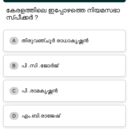
കേരളത്തിലെ ഇപ്പോഴത്തെ നിയമസഭാ
സ്പീക്കർ ?
തിരുവഞ്ചൂർ രാധാകൃഷ്ണൻ
A
പി .സി .ജോർജ്
B
പി .രാമകൃഷ്ണൻ
C
എം.ബി.രാജേഷ്
D