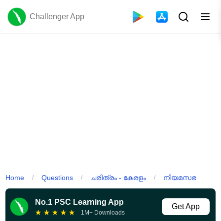
Challenger App
Home
Questions
ചരിത്രം - കേരളം
നിയമസഭ
/
/
/
No.1 PSC Learning App
Get App
★
★
★
★
★
1M+ Downloads