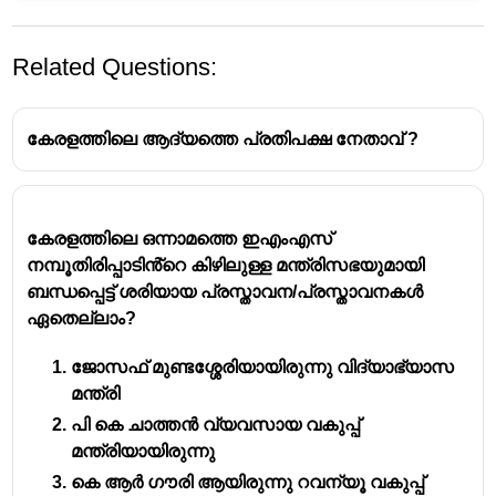
Related Questions:
കേരളത്തിലെ ആദ്യത്തെ പ്രതിപക്ഷ നേതാവ് ?
കേരളത്തിലെ ഒന്നാമത്തെ ഇഎംഎസ്
ഡെപ്യൂട്ടി സ്പീക്കർ:
നിലവിലെ കേരള
നമ്പൂതിരിപ്പാടിൻ്റെ കിഴിലുള്ള മന്ത്രിസഭയുമായി
നിയമസഭാ ഡെപ്യൂട്ടി സ്പീക്കർ
ഷാനിമോൾ
ബന്ധപ്പെട്ട് ശരിയായ പ്രസ്താവന/പ്രസ്താവനകൾ
ഉസ്മാൻ
ആണ്.
ഏതെല്ലാം?
മുൻ സ്പീക്കർ:
ഇതിന് തൊട്ടു മുൻപത്തെ
പതിനഞ്ചാം നിയമസഭയിൽ എ. എൻ. ഷംസീർ
ജോസഫ് മുണ്ടശ്ശേരിയായിരുന്നു വിദ്യാഭ്യാസ
ആയിരുന്നു സ്പീക്കർ.
മന്ത്രി
ആദ്യ സ്പീക്കർ:
കേരള നിയമസഭയിലെ
പി കെ ചാത്തൻ വ്യവസായ വകുപ്പ്
ആദ്യത്തെ സ്പീക്കർ
ആർ. ശങ്കരനാരായണൻ
മന്ത്രിയായിരുന്നു
തമ്പി
ആണ് (1957
കെ ആർ ഗൗരി ആയിരുന്നു റവന്യൂ വകുപ്പ്