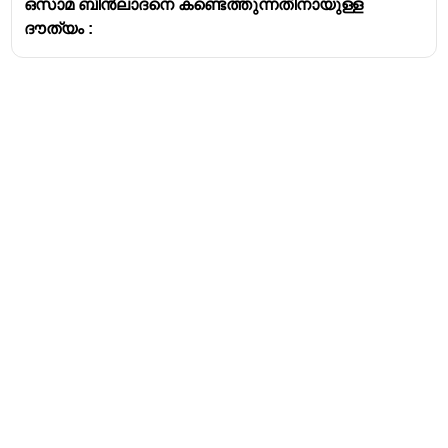
ഒസാമ ബിൻലാദനെ കണ്ടെത്തുന്നതിനായുള്ള
ദൗത്യം :
Address
Valamkottil Towers,
Judgemukku,
Download Challenger App