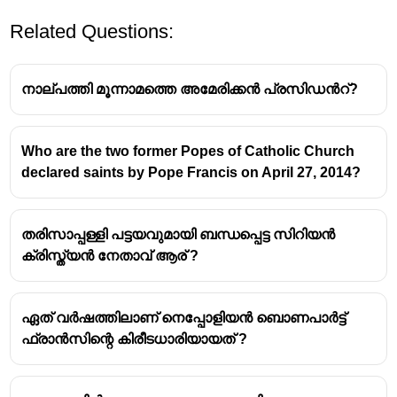
Related Questions:
നാല്പത്തി മൂന്നാമത്തെ അമേരിക്കൻ പ്രസിഡൻറ്?
Who are the two former Popes of Catholic Church
declared saints by Pope Francis on April 27, 2014?
തരിസാപ്പള്ളി പട്ടയവുമായി ബന്ധപ്പെട്ട സിറിയൻ
ക്രിസ്ത്യൻ നേതാവ് ആര് ?
ഏത് വർഷത്തിലാണ് നെപ്പോളിയൻ ബൊണപാർട്ട്
ഫ്രാൻസിന്റെ കിരീടധാരിയായത് ?