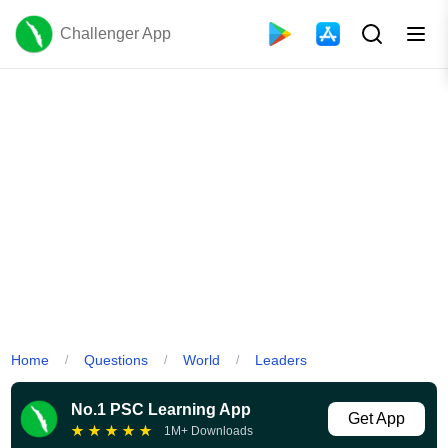
Challenger App
Home
Questions
World
Leaders
/
/
/
No.1 PSC Learning App
Get App
★
★
★
★
★
1M+ Downloads