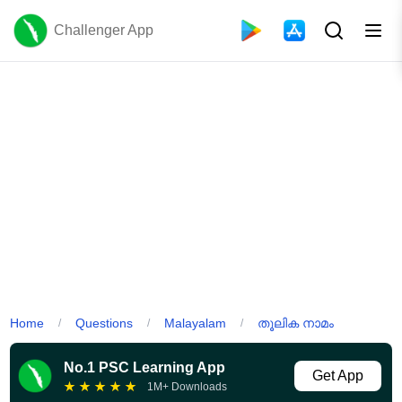
Challenger App
Home
Questions
Malayalam
തൂലിക നാമം
/
/
/
No.1 PSC Learning App
Get App
★
★
★
★
★
1M+ Downloads