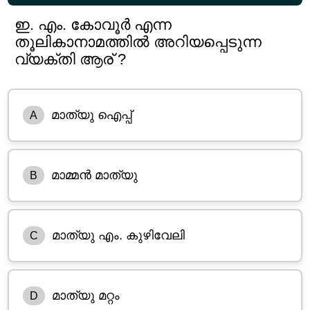
ഇ. എം. കോവൂർ എന്ന
തൂലികാനാമത്തിൽ അറിയപ്പെടുന്ന
വ്യക്തി ആര് ?
മാത്യു ഐപ്പ്
A
മാമ്മൻ മാത്യു
B
മാത്യു എം. കുഴിവേലി
C
മാത്യു മറ്റം
D