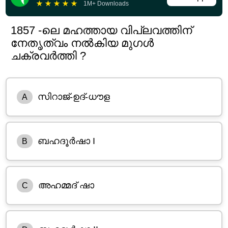
★
★
★
★
★
1M+ Downloads
1857 -ലെ മഹത്തായ വിപ്ലവത്തിന്
നേതൃത്വം നൽകിയ മുഗൾ
ചക്രവർത്തി ?
സിറാജ്-ഉദ്-ധൗള
A
ബഹദൂർഷാ I
B
അഹമ്മദ് ഷാ
C