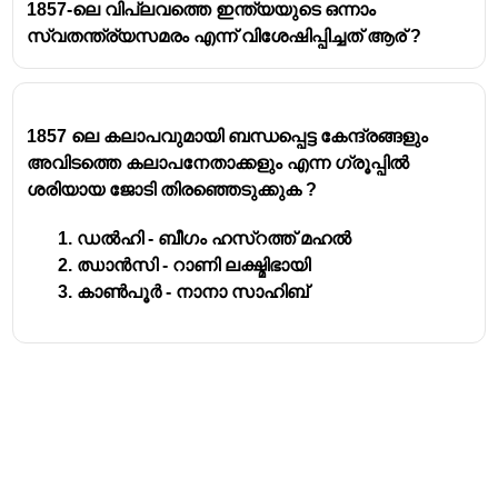
1857-ലെ വിപ്ലവത്തെ ഇന്ത്യയുടെ ഒന്നാം
സ്വതന്ത്ര്യസമരം എന്ന് വിശേഷിപ്പിച്ചത് ആര് ?
1857 ലെ കലാപവുമായി ബന്ധപ്പെട്ട കേന്ദ്രങ്ങളും
അവിടത്തെ കലാപനേതാക്കളും എന്ന ഗ്രൂപ്പിൽ
ശരിയായ ജോടി തിരഞ്ഞെടുക്കുക ?
ഡൽഹി - ബീഗം ഹസ്റത്ത് മഹൽ
ഝാൻസി - റാണി ലക്ഷ്മിഭായി
കാൺപൂർ - നാനാ സാഹിബ്