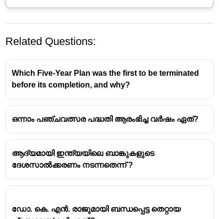
Related Questions:
Which Five-Year Plan was the first to be terminated
before its completion, and why?
ഒന്നാം പഞ്ചവല്സരപദ്ധതിയുടെ
ആമുഖം
ഒന്നാം പഞ്ചവത്സര പദ്ധതി ആരംഭിച്ച വർഷം ഏത്?
തയ്യാറാക്കിയത് :
കെ
.
എൻ
.
രാജ്
ഒന്നാം പഞ്ചവത്സര പദ്ധതി (1951-1956):
ആദ്യമായി ഇന്ത്യയിലെ ബാങ്കുകളുടെ
സ്വാതന്ത്ര്യലബ്ധിക്കുശേഷം 1951-ൽ
ദേശസാൽക്കരണം നടന്നതെന്ന് ?
ഇന്ത്യയുടെ ഒന്നാം പഞ്ചവത്സര പദ്ധതി
ആരംഭിച്ചു
പദ്ധതി പ്രധാനമായും കൃഷി, ജലസേചന
മേഖലകളിൽ ശ്രദ്ധ കേന്ദ്രീകരിച്ചു
ഡോ. കെ. എൻ. രാജുമായി ബന്ധപ്പെട്ട തെറ്റായ