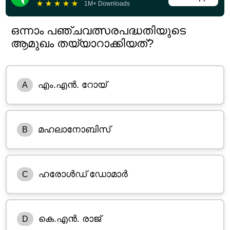
★
★
★
★
★
1M+ Downloads
ഒന്നാം പഞ്ചവത്സരപദ്ധതിയുടെ
ആമുഖം തയ്യാറാക്കിയത്?
എം.എൻ. റോയ്
A
മഹലാനോബിസ്
B
ഹരോൾഡ് ഡോമാർ
C
കെ.എൻ. രാജ്
D