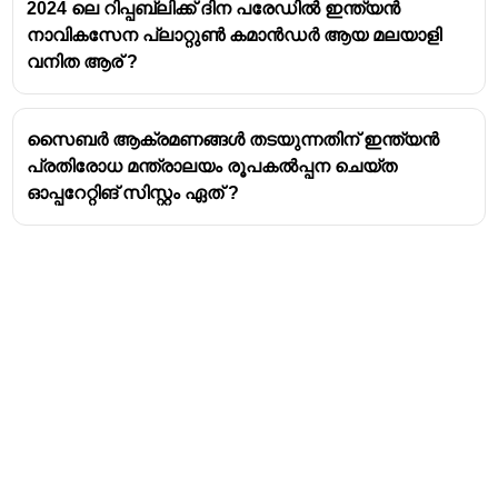
2024 ലെ റിപ്പബ്ലിക്ക് ദിന പരേഡിൽ ഇന്ത്യൻ
നാവികസേന പ്ലാറ്റുൺ കമാൻഡർ ആയ മലയാളി
വനിത ആര് ?
സൈബർ ആക്രമണങ്ങൾ തടയുന്നതിന് ഇന്ത്യൻ
പ്രതിരോധ മന്ത്രാലയം രൂപകൽപ്പന ചെയ്ത
ഓപ്പറേറ്റിങ് സിസ്റ്റം ഏത് ?