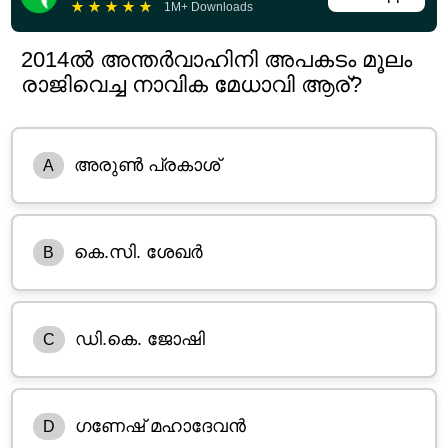
★
★
★
★
★
1M+ Downloads
2014ൽ അന്തർവാഹിനി അപകടം മൂലം
രാജിവെച്ച നാവിക മേധാവി ആര്?
അരുൺ പ്രകാശ്
A
കെ.സി. ശേഖർ
B
ഡി.കെ. ജോഷി
C
ഗണേഷ് മഹാദേവൻ
D