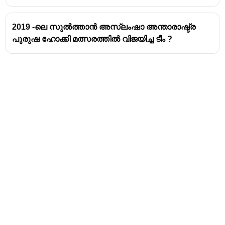
2019 -ലെ സുൽത്താൻ അസ്ലംഷാ അന്താരാഷ്ട്ര
പുരുഷ ഹോക്കി മത്സരത്തിൽ വിജയിച്ച ടീം ?
Address
Valamkottil Towers,