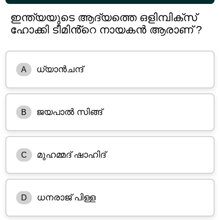
ഇന്ത്യയുടെ ആദ്യത്തെ ഒളിമ്പിക്സ്
ഹോക്കി ടീമിൻ്റെ നായകൻ ആരാണ് ?
ധ്യാൻചന്ദ്
A
ജയ‌പാൽ സിങ്ങ്
B
മുഹമ്മദ് ഷാഹിദ്
C
ധനരാജ് പിള്ള
D