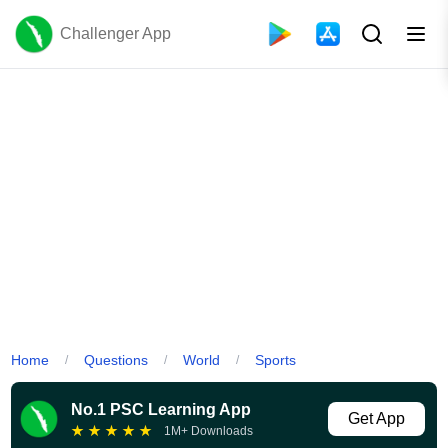
Challenger App
Home
Questions
World
Sports
/
/
/
No.1 PSC Learning App
Get App
★
★
★
★
★
1M+ Downloads