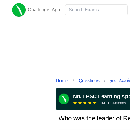
Challenger App
Home
/
Questions
/
ഇന്ത്യൻ
No.1 PSC Learning Ap
★
★
★
★
★
1M+ Downloads
Who was the leader of Re