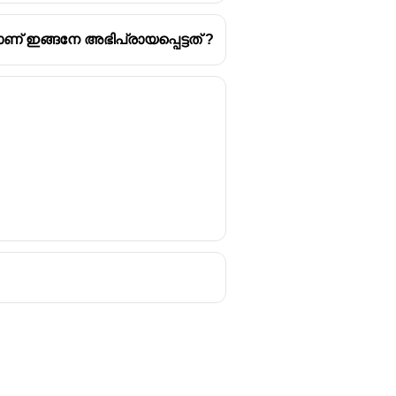
് ഇങ്ങനേ അഭിപ്രായപ്പെട്ടത് ?