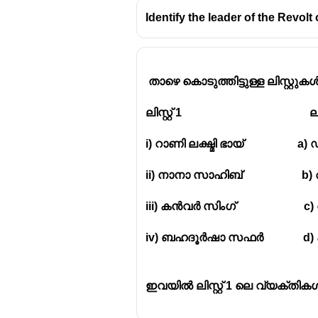
Identify the leader of the Revolt
താഴെ കൊടുത്തിട്ടുള്ള ലിസ്റ്റു
ലിസ്റ്റ് 1 ലിസ്റ്
i) റാണി ലക്ഷ്മി ഭായ് a
ii) നാനാ സാഹിബ് b) 
iii) കൻവർ സിംഗ് c)
iv) ബഹദൂർഷാ സഫർ d) 
ഇവയിൽ ലിസ്റ്റ് 1 ലെ വ്യക്തികൾ