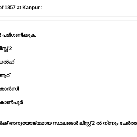
 of 1857 at Kanpur :
കൾ പരിഗണിക്കുക.
റ് 2
) ഡൽഹി
ആറ്
 താൻസി
കാൺപൂർ
ക്ക് അനുയോജ്യമായ സ്ഥലങ്ങൾ ലീസ്റ്റ് 2 ൽ നിന്നും ചേർത്തി