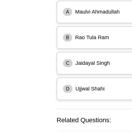
Maulvi Ahmadullah
A
Rao Tula Ram
B
Jaidayal Singh
C
Ujjwal Shahi
D
Related Questions: