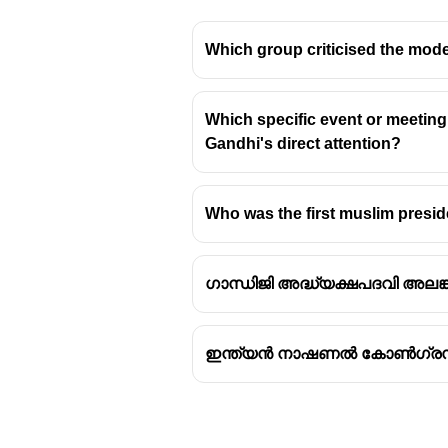
Which group criticised the mode
Which specific event or meeting 
സർ ചേറ്റൂർ ശങ്കരൻ നായർ
Gandhi's direct attention?
നാഷണൽ കോൺഗ്രസിൻ്റെ 
നിലവിൽ ഈ പദവി വഹിച്ചിട
Who was the first muslim presid
ഗാന്ധിജി അദ്ധ്യക്ഷപദവി അലങ്
ഇന്ത്യൻ നാഷണൽ കോൺഗ്രസ് രൂ