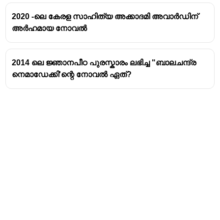
2020 -ലെ കേരള സാഹിത്യ അക്കാദമി അവാർഡിന്
അർഹമായ നോവൽ
2014 ലെ ജ്ഞാനപീഠ പുരസ്കാരം ലഭിച്ച "ബാലചന്ദ്ര
നെമാഡേക്കി'ന്റെ നോവൽ ഏത്?