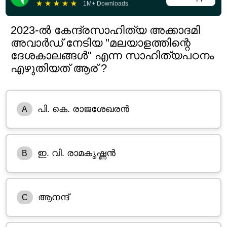
★
★
★
★
★
1M+ Downloads
2023-ൽ കേന്ദ്രസാഹിത്യ അക്കാദമി
അവാർഡ് നേടിയ "മലയാളത്തിന്റെ
ദേശകാലങ്ങൾ" എന്ന സാഹിത്യപഠനം
എഴുതിയത് ആര് ?
പി. കെ. രാജശേഖരൻ
A
ഇ. വി. രാമകൃഷ്ണൻ
B
ആനന്ദ്
C