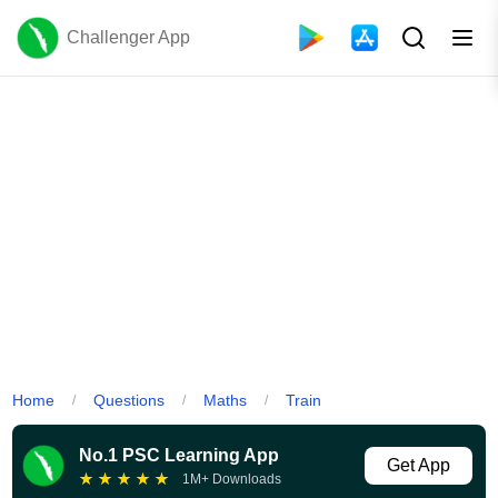
Challenger App
Home
Questions
Maths
Train
/
/
/
No.1 PSC Learning App
Get App
★
★
★
★
★
1M+ Downloads