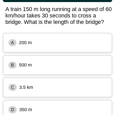
A train 150 m long running at a speed of 60
km/hour takes 30 seconds to cross a
bridge. What is the length of the bridge?
200 m
A
500 m
B
3.5 km
C
350 m
D