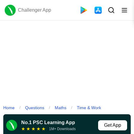
Challenger App
Home
Questions
Maths
Time & Work
/
/
/
No.1 PSC Learning App
Get App
★
★
★
★
★
1M+ Downloads