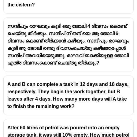
the cistern?
സന്ദീപും രാഘവും കൂടി ഒരു ജോലി 4 ദിവസം കൊണ്ട്
ചെയ്തു തീർക്കും. സന്ദീപിന് തനിയെ ആ ജോലി 6
ദിവസം കൊണ്ട് തീർക്കാൻ കഴിയും. സന്ദീപും രാഘവും
കൂടി ആ ജോലി രണ്ടു ദിവസംചെയ്തു കഴിഞ്ഞപ്പോൾ
സന്ദീപ് അവധിയെടുത്തു. രാഘവ് ബാക്കിയുള്ള ജോലി
എത്ര ദിവസംകൊണ്ട് ചെയ്തു തീർക്കും?
A and B can complete a task in 12 days and 18 days,
respectively. They begin the work together, but B
leaves after 4 days. How many more days will A take
to finish the remaining work?
After 60 litres of petrol was poured into an empty
storage tank, it was still 10% empty. How much petrol