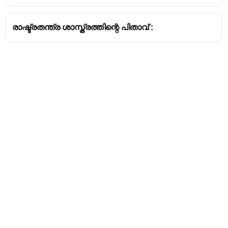
രാഷ്ട്രതന്ത്ര ശാസ്ത്രത്തിന്റെ പിതാവ് :
Address
Valamkottil Towers,
Judgemukku,