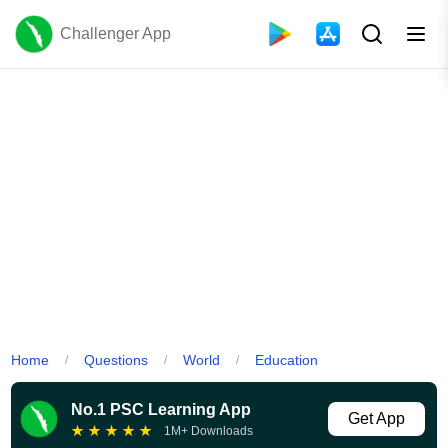
Challenger App
Home
Questions
World
Education
/
/
/
No.1 PSC Learning App
Get App
★
★
★
★
★
1M+ Downloads