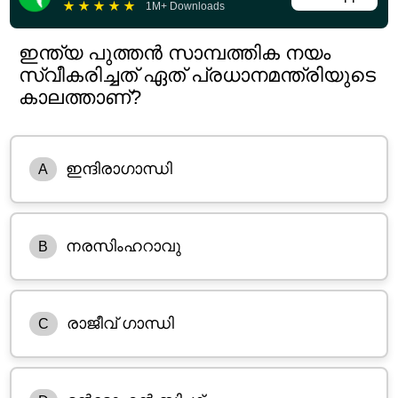
★
★
★
★
★
1M+ Downloads
ഇന്ത്യ പുത്തൻ സാമ്പത്തിക നയം
സ്വീകരിച്ചത് ഏത് പ്രധാനമന്ത്രിയുടെ
കാലത്താണ്?
ഇന്ദിരാഗാന്ധി
A
നരസിംഹറാവു
B
രാജീവ് ഗാന്ധി
C