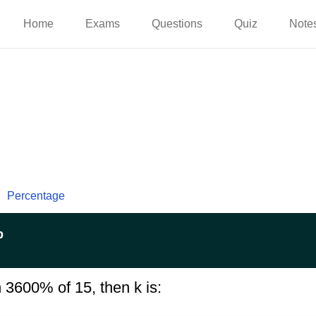
Home
Exams
Questions
Quiz
Note
Percentage
p
n 3600% of 15, then k is: