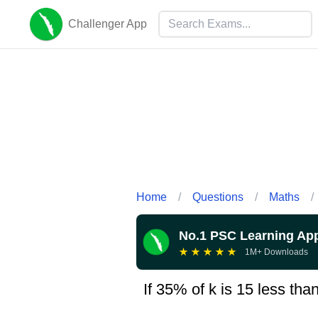
Challenger App
Home
/
Questions
/
Maths
/
No.1 PSC Learning Ap
★
★
★
★
★
1M+ Downloads
If 35% of k is 15 less tha