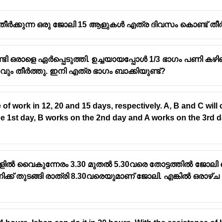
ീർക്കുന്ന ഒരു ജോലി 15 ആളുകൾ എത്ര ദിവസം കൊണ്ട് തീർ
്ടി ഒരാളെ ഏർപ്പെടുത്തി. ഉച്ചയായപ്പോൾ 1/3 ഭാഗം പണി ക
ും തീർത്തു. ഇനി എത്ര ഭാഗം ബാക്കിയുണ്ട്?
of work in 12, 20 and 15 days, respectively. A, B and C wil
he 1st day, B works on the 2nd day and A works on the 3rd
ളിൽ വൈകുന്നേരം 3.30 മുതൽ 5.30വരെ തോട്ടത്തിൽ ജോലി 
്ക് തുടങ്ങി രാത്രി 8.30വരെയുമാണ് ജോലി. എങ്കിൽ ഒരാ