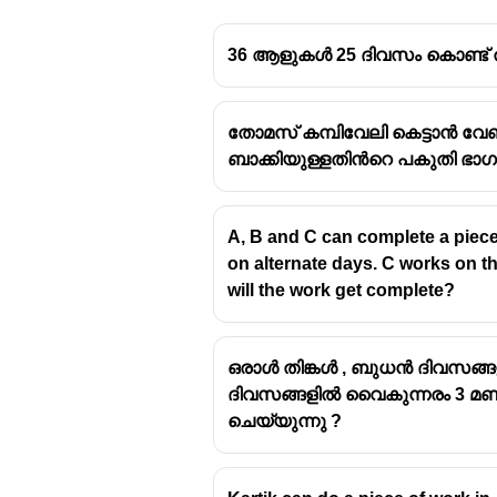
36 ആളുകൾ 25 ദിവസം കൊണ്ട് ത
തോമസ് കമ്പിവേലി കെട്ടാൻ വേണ
ബാക്കിയുള്ളതിൻറെ പകുതി ഭാഗവ
A, B and C can complete a piece 
on alternate days. C works on t
will the work get complete?
ഒരാൾ തിങ്കൾ , ബുധൻ ദിവസങ്ങ
ദിവസങ്ങളിൽ വൈകുന്നരം 3 മണിക
ചെയ്യുന്നു ?