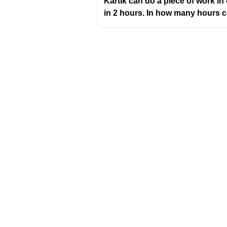
Kartik can do a piece of work in
in 2 hours. In how many hours c
Download Challenger 