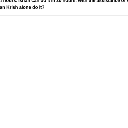
 4 hours. Ishan can do it in 20 hours. With the assistance of
an Krish alone do it?
Address
Company
Valamkottil Towers,
Privacy Polic
Judgemukku,
Contact Us
App
Thrikkakara PO
Terms & cond
682021,
Refund Polic
Kakkanad
About Us