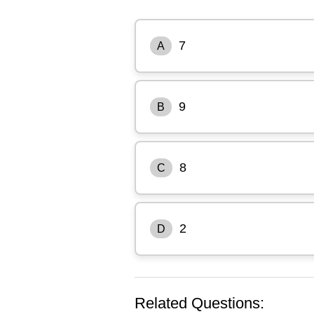
7
A
9
B
8
C
2
D
Related Questions: