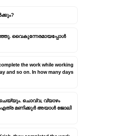
ക്കും?
ഴിഞ്ഞു. വൈകുന്നേരമായപ്പോൾ
l complete the work while working
 day and so on. In how many days
ചെയ്യും. ചൊവ്വ, വ്യാഴം
ഴ്ച എത്ര മണിക്കുർ അയാൾ ജോലി