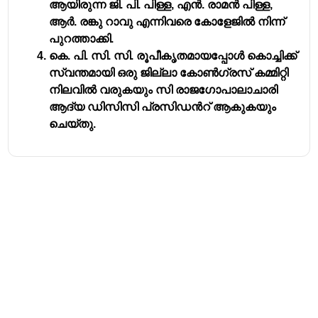
ആയിരുന്ന ജി. പി. പിള്ള, എൻ. രാമൻ പിള്ള,
ആർ. രങ്കു റാവു എന്നിവരെ കോളേജിൽ നിന്ന്
പുറത്താക്കി.
കെ. പി. സി. സി. രൂപീകൃതമായപ്പോൾ കൊച്ചിക്ക്
സ്വന്തമായി ഒരു ജില്ലാ കോൺഗ്രസ് കമ്മിറ്റി
നിലവിൽ വരുകയും സി രാജഗോപാലാചാരി
ആദ്യ ഡിസിസി പ്രസിഡൻറ് ആകുകയും
ചെയ്തു.