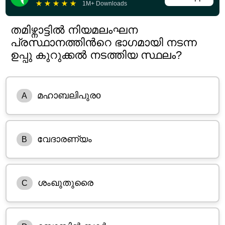
★
★
★
★
★
1M+ Downloads
തമിഴ്നാട്ടിൽ നിയമലംഘന
പ്രസ്ഥാനത്തിൻറെ ഭാഗമായി നടന്ന
ഉപ്പു കുറുക്കൽ നടത്തിയ സ്ഥലം?
മഹാബലിപുരo
A
വേദാരണ്യം
B
ശംഖുതുരൈ
C