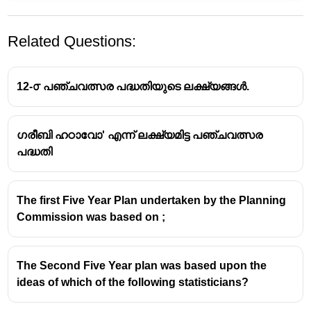
Related Questions:
12-൦ പഞ്ചവത്സര പദ്ധതിയുടെ ലക്ഷ്യങ്ങള്‍.
ഗരീബി ഹഠാവോ' എന്ന് ലക്ഷ്യമിട്ട പഞ്ചവത്സര
ജവഹർ റോസ്ഗർ യോജന (JRY )
പദ്ധതി
ഗ്രാമീണ മേഖലയിലെ ദാരിദ്ര്യരേഖയ്ക്ക്
താഴെയുള്ള എല്ലാ കുടുംബങ്ങളിലേയും
The first Five Year Plan undertaken by the Planning
ഒരാൾക്ക് തൊഴിൽ ഉറപ്പ് നൽകുന്ന പദ്ധതി
Commission was based on ;
ജവഹർ റോസ്ഗർ യോജന ആരംഭിച്ച
പ്രധാനമന്ത്രി -
രാജീവ് ഗാന്ധി
ഏഴാം പഞ്ചവത്സര പദ്ധതി കാലഘട്ടത്താണ്
The Second Five Year plan was based upon the
ഇത് ആരംഭിച്ചത്
ideas of which of the following statisticians?
ആരംഭിച്ച വർഷം -
1989 ഏപ്രിൽ 1
ഈ പദ്ധതി പ്രകാരം വനിതകൾക്കായി