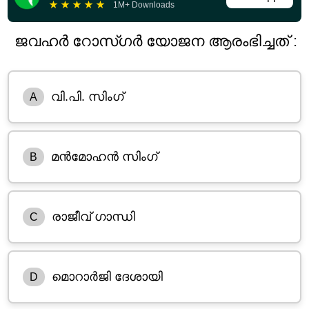
★
★
★
★
★
1M+ Downloads
ജവഹർ റോസ്ഗർ യോജന ആരംഭിച്ചത് :
വി.പി. സിംഗ്
A
മൻമോഹൻ സിംഗ്
B
രാജീവ് ഗാന്ധി
C
മൊറാർജി ദേശായി
D