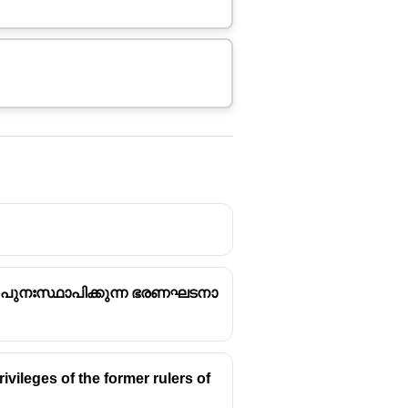
രം പുനഃസ്ഥാപിക്കുന്ന ഭരണഘടനാ
vileges of the former rulers of