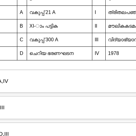
A
വകുപ്പ് 21 A
I
ത്രിതലപഞ്
B
XI-ാം പട്ടിക
II
മൗലികകട
C
വകുപ്പ് 300 A
III
വിദ്യാഭ്യ
D
ചെറിയ ഭരണഘടന
IV
1978
A,IV
III
D,III