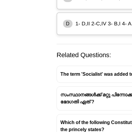
1- D,II 2-C,IV 3- B,I 4- A,
D
Related Questions:
The term 'Socialist' was added to
സംസ്ഥാനങ്ങൾക്ക് മറ്റു പിന്നോ
ഭേദഗതി ഏത് ?
ശരിയായ ഉത്തരം: ഓപ്ഷൻ D) 1
ശരിയായ പൊരുത്തങ്ങൾ
42-ാം ഭേദഗതി → മിനി കോൺ
Which of the following Constitu
44-ാം ഭേദഗതി → ആർട്ടിക്
the princely states?