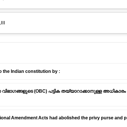
III
 the Indian constitution by :
ക്ക വിഭാഗങ്ങളുടെ (OBC) പട്ടിക തയ്യാറാക്കാനുള്ള അധികാ
- D,II 2-C,IV 3- B,I 4- A,III
 ഇവയാണ്:
സ്റ്റിറ്റ്യൂഷൻ (D) ഉം മൗലിക കടമകളും (II)
tional Amendment Acts had abolished the privy purse and pri
കിൾ 300A (C) ഉം 1978 (IV) ഉം വർഷം