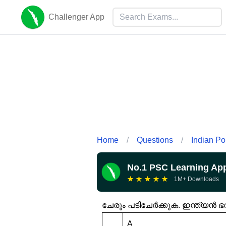
Challenger App
Home
/
Questions
/
Indian Pol
No.1 PSC Learning Ap
★
★
★
★
★
1M+ Downloads
ചേരും പടിചേർക്കുക. ഇന്ത്യ
A