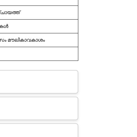
ചായത്ത്
മകൾ
ാസം മൗലികാവകാശം