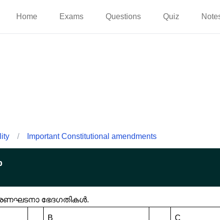
Home
Exams
Questions
Quiz
Note
ity
/
Important Constitutional amendments
p
ൻ ഭരണഘടനാ ഭേദഗതികൾ.
B
C