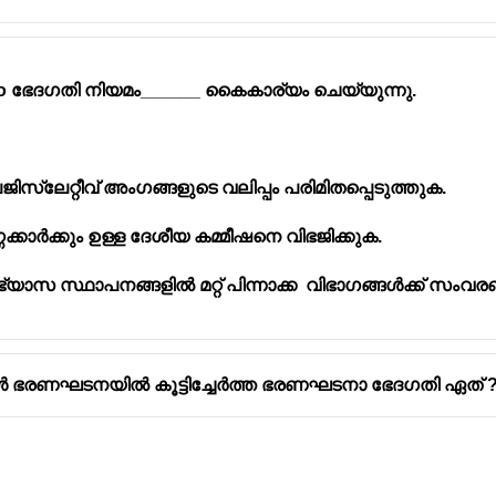
െഡ്യൂൾ (B) ഉം ത്രിതല പഞ്ചായത്ത് (I) ഉം
്കിൾ 21A (A) ഉം മൗലികാവകാശമായി വിദ്യാഭ്യാസവും (III)
 ഭേദഗതി നിയമം______ കൈകാര്യം ചെയ്യുന്നു.
ജിസ്ലേറ്റീവ് അംഗങ്ങളുടെ വലിപ്പം പരിമിതപ്പെടുത്തുക.
ഗ്ഗക്കാർക്കും ഉള്ള ദേശീയ കമ്മീഷനെ വിഭജിക്കുക.
ഭ്യാസ സ്ഥാപനങ്ങളിൽ മറ്റ് പിന്നാക്ക വിഭാഗങ്ങൾക്ക് സംവ
ൾ ഭരണഘടനയിൽ കൂട്ടിച്ചേർത്ത ഭരണഘടനാ ഭേദഗതി ഏത് 