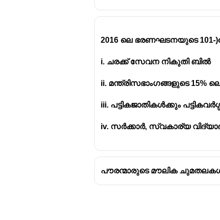
73-ാം ഭേദഗതി → 11-ാം ഷ
86-ാം ഭേദഗതി → ആർട്ടിക
2016 ലെ ഭരണഘടനയുടെ 101-)o
i. ചരക്ക് സേവന നികുതി ബിൽ
ii. മന്ത്രിസഭാംഗങ്ങളുടെ 15% ലെ
iii. പട്ടികജാതികൾക്കും പട്ടികവർ
iv. സർക്കാർ, സ്വകാര്യ വിദ്യാ
പൗരന്മാരുടെ മൗലിക ചുമതലക