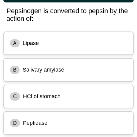
Pepsinogen is converted to pepsin by the
action of:
Lipase
A
Salivary amylase
B
HCl of stomach
C
Peptidase
D