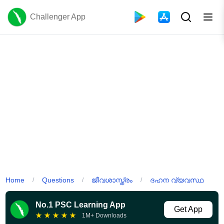
Challenger App
Home
Questions
ജീവശാസ്ത്രം
ദഹന വ്യവസ്ഥ
/
/
/
No.1 PSC Learning App
Get App
★
★
★
★
★
1M+ Downloads