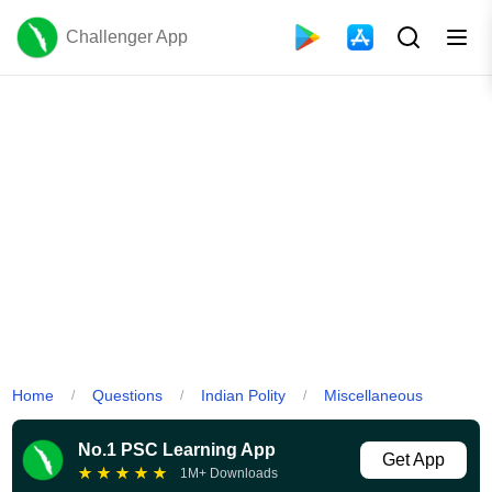
Challenger App
Home
Questions
Indian Polity
Miscellaneous
/
/
/
No.1 PSC Learning App
Get App
★
★
★
★
★
1M+ Downloads