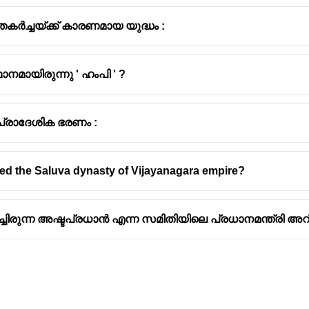
കർച്ചയ്ക്ക് കാരണമായ യുദ്ധം :
നമായിരുന്നു ' ഹംപി ' ?
്രാദേശിക ഭരണം :
d the Saluva dynasty of Vijayanagara empire?
ുന്ന അഷ്ടപ്രധാൻ എന്ന സമിതിയിലെ പ്രധാനമന്ത്രി അറിയപ്