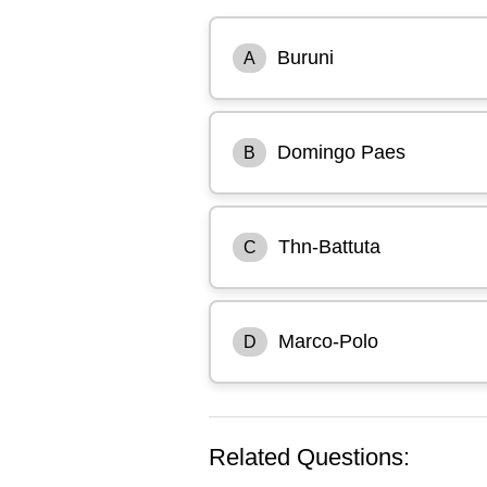
Buruni
A
Domingo Paes
B
Thn-Battuta
C
Marco-Polo
D
Related Questions: