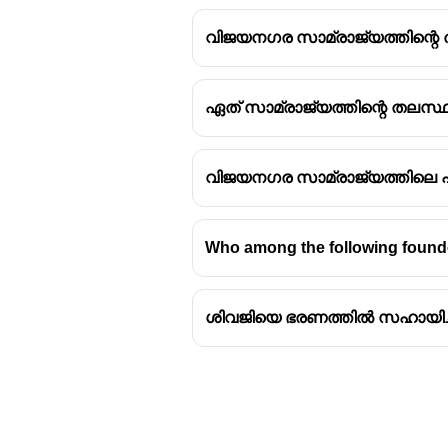
വിജയനഗര സാമ്രാജ്യത്തിന്റെ ത
ഏത് സാമ്രാജ്യത്തിന്റെ തലസ്ഥാ
വിജയനഗര സാമ്രാജ്യത്തിലെ പ
Who among the following founde
ശിവജിയെ ഭരണത്തിൽ സഹായിച്ചിര