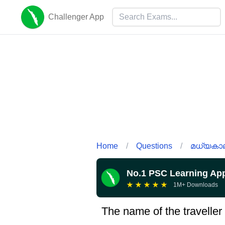
Challenger App
Home
/
Questions
/
മധ്യകാല
No.1 PSC Learning Ap
★
★
★
★
★
1M+ Downloads
The name of the travelle