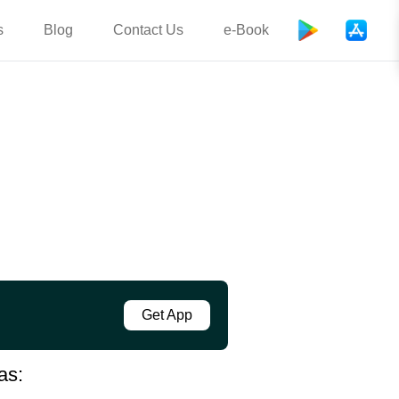
s
Blog
Contact Us
e-Book
Get App
as: