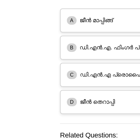
ജീൻ മാപ്പിങ്ങ്
A
ഡി.എൻ.എ. ഫിംഗർ പ്ര
B
ഡി.എൻ.എ പ്രൊഫൈല
C
ജീൻ തെറാപ്പി
D
Related Questions: