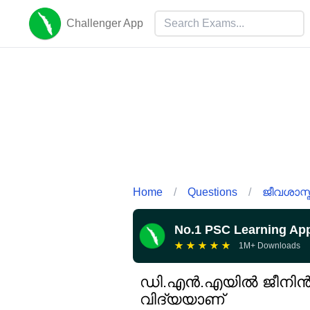
Challenger App
Home
/
Questions
/
ജീവശാസ്ത
No.1 PSC Learning Ap
★
★
★
★
★
1M+ Downloads
ഡി.എൻ.എയിൽ ജീനിൻറെ
വിദ്യയാണ്