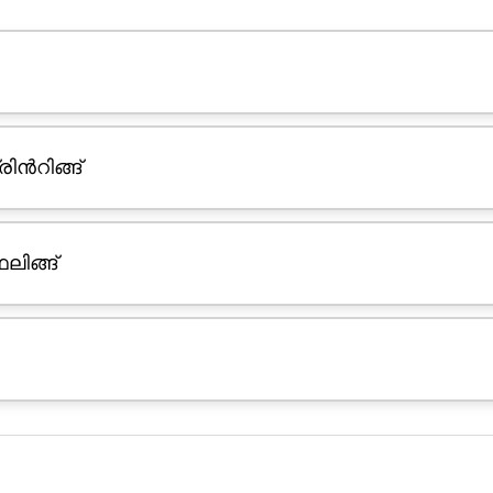
ിൻറിങ്ങ്
ിങ്ങ്