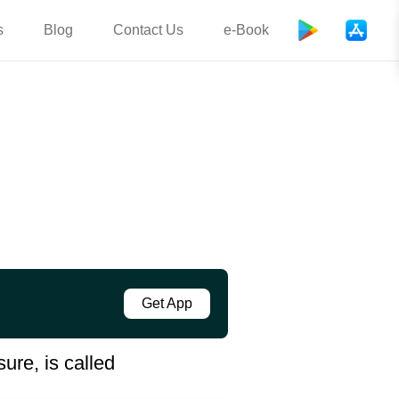
s
Blog
Contact Us
e-Book
Get App
ure, is called