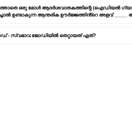
താതെ ഒരു മോൾ ആദർശവാതകത്തിന്റെ (ഐഡിയൽ ഗ്യാസ്) വ
്പിച്ചാൽ ഉണ്ടാകുന്ന ആന്തരിക ഊർജ്ജത്തിൻ്റെ അളവ് _____
ൈഡ് - സ്വഭാവ ജോഡിയിൽ തെറ്റായത് ഏത്?
Address
Company
Valamkottil Towers,
Privacy Polic
Judgemukku,
Contact Us
App