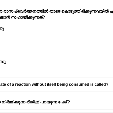
. ഈ രാസപ്രവർത്തനത്തിൽ താഴെ കൊടുത്തിരിക്കുന്നവയിൽ ഏ
്കാൻ സഹായിക്കുന്നത്?
നു
applying pressure at suitable temperature.
reases, there is an increase in kinetic energy of the molecules 
fficult. So, critical temperature is the temperature above which, g
ve high critical temperature because, there is more forces of at
rature to go apart and lose contact, thus, they have high critica
്നു
ate of a reaction without itself being consumed is called?
മിക്കുന്ന രീതിക്ക് പറയുന്ന പേര് ?