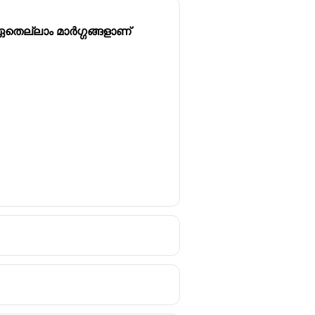
തെല്ലാം മാർഗ്ഗങ്ങളാണ്
of gas. This makes the process of
as cannot be liquefied.
traction among the molecules,
l temperature.