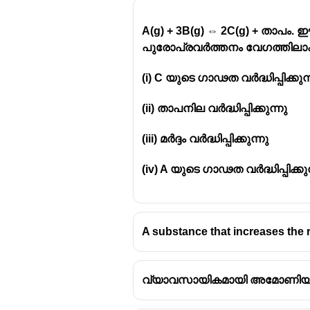
A(g) + 3B(g) ⇔ 2C(g) + താപം
പുരോപ്രവർത്തനം വേഗത്തിലാക
(i) C യുടെ ഗാഢത വർദ്ധിപ്പിക്കുന്
Gases can be liquefied by 
But, as the temperature inc
(ii) താപനില വർദ്ധിപ്പിക്കുന്നു
liquefication of gas very di
Easily liquefiable gases ha
(iii) മർദ്ദം വർദ്ധിപ്പിക്കുന്നു
which require a large tempe
(iv) A യുടെ ഗാഢത വർദ്ധിപ്പിക്കുന
A substance that increases the r
വ്യാവസായികമായി അമോണിയ നിർമ്