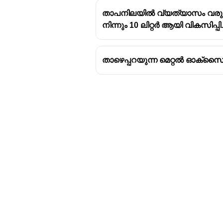
താപനിലയിൽ വ്യത്യാസം വരുത്
നിന്നും 10 ലിറ്റർ ആയി വികസിപ
താഴെപ്പറയുന്ന മെറ്റൽ ഓക്സ
Download Challenger 