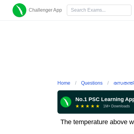
Challenger App
Home
/
Questions
/
രസതന്ത്
No.1 PSC Learning Ap
★
★
★
★
★
1M+ Downloads
The temperature above whi