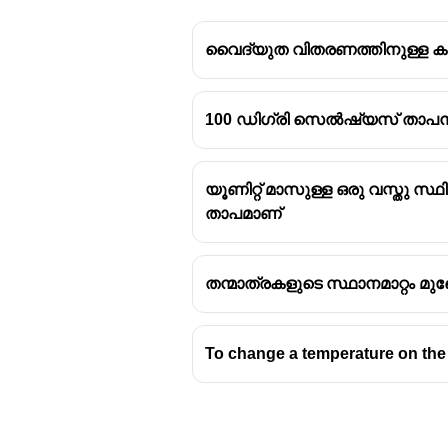
വൈദ്യുത വിതരണത്തിനുള്ള കമ്
100 ഡിഗ്രി സെൽഷ്യസ് താപനില
യൂണിറ്റ് മാസുള്ള ഒരു വസ്തു 
താപമാണ്
തന്മാത്രകളുടെ സ്ഥാനമാറ്റം മ
To change a temperature on the 