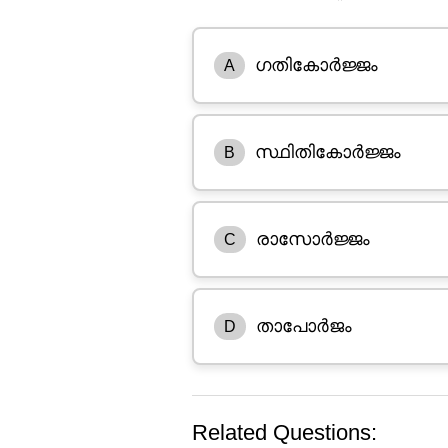
ഗതികോർജ്ജം
A
സ്ഥിതികോർജ്ജം
B
രാസോർജ്ജം
C
താപോർജം
D
Related Questions: