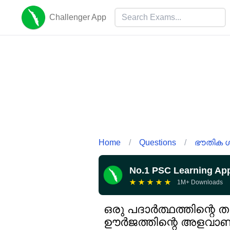
Challenger App
Home
/
Questions
/
ഭൗതിക ശ
No.1 PSC Learning Ap
★
★
★
★
★
1M+ Downloads
ഒരു പദാർത്ഥത്തിന്റെ
ഊർജത്തിന്റെ അളവാണ്