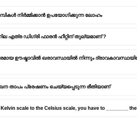
പികൾ നിർമ്മിക്കാൻ ഉപയോഗിക്കുന്ന ലോഹം
 എത്ര ഡിഗ്രി ഫാരൻ ഹീറ്റിന് തുല്യമാണ് ?
സ്ഥിരമായ ഊഷ്മാവിൽ ഖരാവസ്ഥയിൽ നിന്നും ദ്രാവകാവസ്ഥയി
ുഖേന താപം പ്രേഷണം ചെയ്യപ്പെടുന്ന രീതിയാണ്
Kelvin scale to the Celsius scale, you have to ________ th