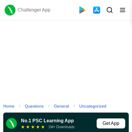
Challenger App
Home
Questions
General
Uncategorized
/
/
/
No.1 PSC Learning App
Get App
★
★
★
★
★
1M+ Downloads