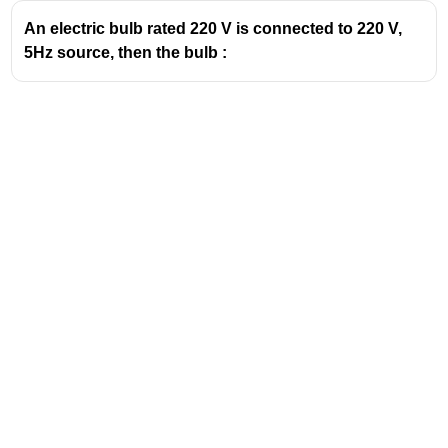
An electric bulb rated 220 V is connected to 220 V,
5Hz source, then the bulb :
Address
Valamkottil Towers,
Judgemukku,