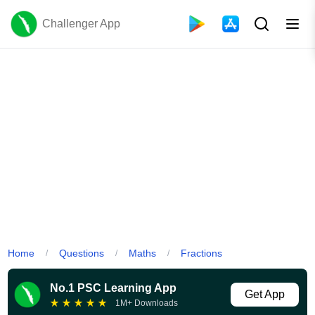
Challenger App
Home
Questions
Maths
Fractions
/
/
/
No.1 PSC Learning App
Get App
★
★
★
★
★
1M+ Downloads