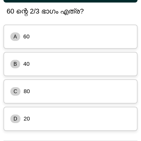
60 ന്റെ 2/3 ഭാഗം എത്ര?
60
A
40
B
80
C
20
D