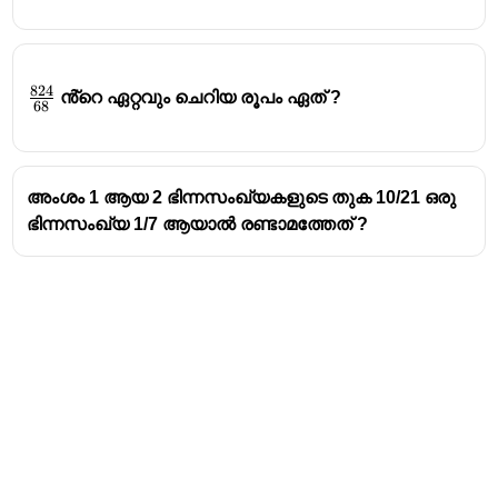
\frac23
824
\frac
ൻ്റെ ഏറ്റവും ചെറിയ രൂപം ഏത് ?
68
{824}
{68}
അംശം 1 ആയ 2 ഭിന്നസംഖ്യകളുടെ തുക 10/21 ഒരു
ഭിന്നസംഖ്യ 1/7 ആയാൽ രണ്ടാമത്തേത് ?