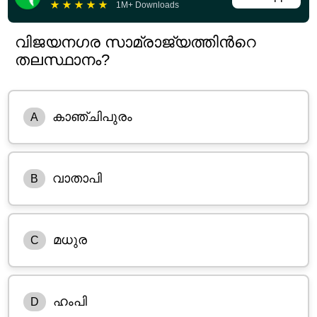
★
★
★
★
★
1M+ Downloads
വിജയനഗര സാമ്രാജ്യത്തിന്‍റെ
തലസ്ഥാനം?
കാഞ്ചിപുരം
A
വാതാപി
B
മധുര
C
ഹംപി
D