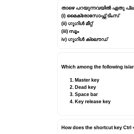
താഴെ പറയുന്നവയിൽ ഏതു പ്
(i) മൈക്രോസോഫ്റ്റ് ടിംസ്
(ii) ഗൂഗിൾ മീറ്റ്
(iii)
സൂം
• കമ്പനി സ്ഥാപിതമായത് - 2021
iv) ഗൂഗിൾ ക്ലൌഡ്
• പ്രവർത്തനം ആരംഭിച്ച വർഷം 
• ആസ്ഥാനം - ഫ്ലോറിഡ
Which among the following is/a
Master key
Dead key
Space bar
Key release key
How does the shortcut key Ctrl 