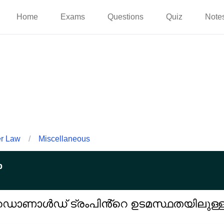
Home
Exams
Questions
Quiz
Note
er Law
/
Miscellaneous
p
ഡൊണാൾഡ് ട്രംപിൻ്റെ ഉടമസ്ഥതയിലുള്ള