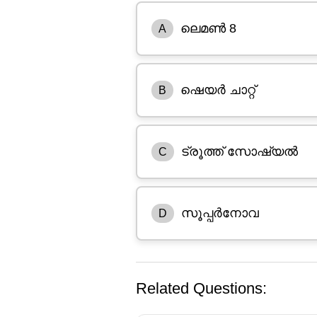
ലെമൺ 8
A
ഷെയർ ചാറ്റ്
B
ട്രൂത്ത് സോഷ്യൽ
C
സൂപ്പർനോവ
D
Related Questions: