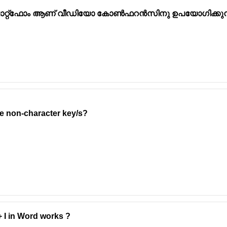
ലാറ്റ്ഫോം ആണ് വീഡിയോ കോൺഫറൻസിനു ഉപയോഗിക്കുന്
- 2022
re non-character key/s?
+ I in Word works ?