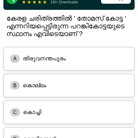
★
★
★
★
★
1M+ Downloads
കേരള ചരിത്രത്തിൽ ' തോമസ് കോട്ട '
എന്നറിയപ്പെട്ടിരുന്ന പറങ്കികോട്ടയുടെ
സ്ഥാനം എവിടെയാണ് ?
തിരുവനന്തപുരം
A
കൊല്ലം
B
കൊച്ചി
C