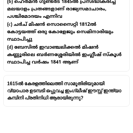
(b) ഹെർമൻ ഗുണ്ടർട് 1845ൽ പ്രസിദ്ധീകരിച്ച
മലയാളം പ്രതങ്ങളാണ് രാജ്യസമാചാരം,
പശ്ചിമോദയം എന്നിവ
(c) ചർച് മിഷൻ സൊസൈറ്റി 1812ൽ
കോട്ടയത്ത് ഒരു കോളേജും സെമിനാരിയും
സ്ഥാപിച്ചു
(d) ബേസിൽ ഇവാഞ്ചലിക്കൽ മിഷൻ
കണ്ണൂരിലെ ബർണശ്ശേരിയിൽ ഇംഗ്ലീഷ് സ്കൂൾ
സ്ഥാപിച്ച വർഷം 1841 ആണ്
1615ൽ കേരളത്തിലെത്തി സാമൂതിരിയുമായി
വ്യാപാര ഉടമ്പടി ഒപ്പുവച്ച ഇംഗ്ലീഷ് ഈസ്റ്റ് ഇന്ത്യാ
കമ്പിനി പ്രതിനിധി ആരായിരുന്നു?