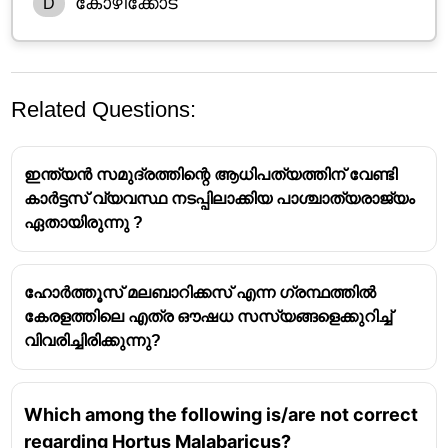
കോഴിക്കോട്
D
Related Questions:
ഇന്ത്യൻ സമുദ്രത്തിന്റെ ആധിപത്യത്തിന് വേണ്ടി
കാർട്ടസ് വ്യവസ്ഥ നടപ്പിലാക്കിയ പാശ്ചാത്യരാജ്യം
ഏതായിരുന്നു ?
ഹോർത്തൂസ് മലബാറിക്കസ് എന്ന ഗ്രന്ഥത്തിൽ
കേരളത്തിലെ എത്ര ഔഷധ സസ്യങ്ങളെക്കുറിച്ച്
വിവരിച്ചിരിക്കുന്നു?
Which among the following is/are not correct
regarding Hortus Malabaricus?