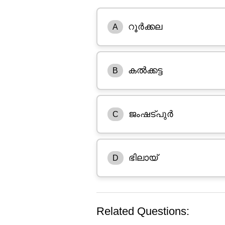
റൂർക്കല
A
കൽക്കട്ട
B
ജംഷട്പുർ
C
ഭിലായ്
D
Related Questions: