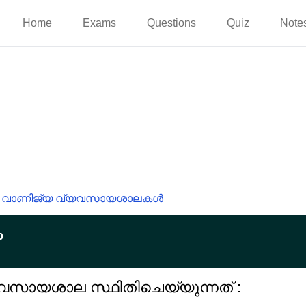
Home
Exams
Questions
Quiz
Note
വാണിജ്യ വ്യവസായശാലകൾ
p
 വ്യവസായശാല സ്ഥിതിചെയ്യുന്നത് :