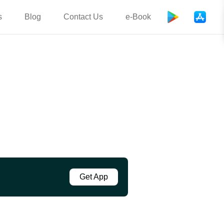
s
Blog
Contact Us
e-Book
Get App