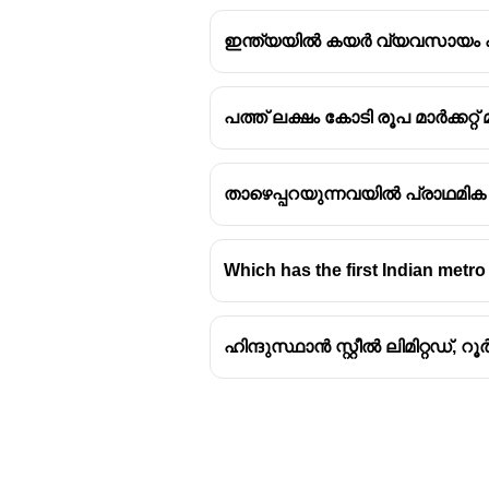
ഇന്ത്യയിൽ കയർ വ്യവസായം ഏ
പത്ത് ലക്ഷം കോടി രൂപ മാർക്കറ്
താഴെപ്പറയുന്നവയിൽ പ്രാഥമിക
Which has the first Indian metro 
ഹിന്ദുസ്ഥാൻ സ്റ്റീൽ ലിമിറ്റഡ