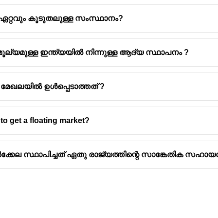
റ്റവും കൂടുതലുള്ള സംസ്ഥാനം?
റ് മൂല്യമുള്ള ഇന്ത്യയിൽ നിന്നുള്ള ആദ്യ സ്ഥാപനം ?
 മേഖലയിൽ ഉൾപ്പെടാത്തത് ?
to get a floating market?
്, റൂർക്കേല സ്ഥാപിച്ചത് ഏതു രാജ്യത്തിന്റെ സാങ്കേതിക സഹ