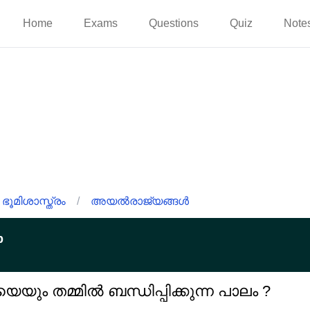
Home
Exams
Questions
Quiz
Note
ഭൂമിശാസ്ത്രം
/
അയൽരാജ്യങ്ങൾ
p
െയും തമ്മിൽ ബന്ധിപ്പിക്കുന്ന പാലം ?