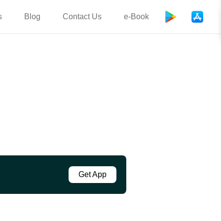
s
Blog
Contact Us
e-Book
Get App