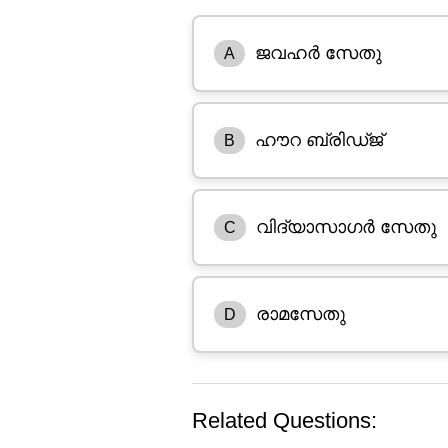
ജവഹർ സേതു
A
ഹൗറ ബ്രിഡ്ജ്
B
വിദ്യാസാഗർ സേതു
C
രാമസേതു
D
Related Questions: