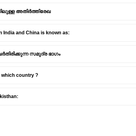
ടയിലുള്ള അതിർത്തിരേഖ
 India and China is known as:
േർതിരിക്കുന്ന സമുദ്ര ഭാഗം
h which country ?
kisthan: