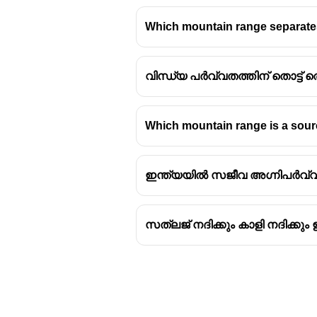
Which mountain range separates
വിന്ധ്യ പർവ്വതത്തിന് തൊട്ട് 
Which mountain range is a sourc
ഇന്ത്യയിൽ സജീവ അഗ്നിപർവ്വത
സത്ലജ് നദിക്കും കാളി നദിക്കു