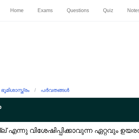
Home
Exams
Questions
Quiz
Note
ഭൂമിശാസ്ത്രം
/
പർവതങ്ങൾ
p
്ല് എന്നു വിശേഷിപ്പിക്കാവുന്ന ഏറ്റവും ഉയ