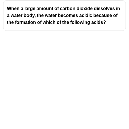
ചെയ്യാൻ കഴിയുന്ന ഹൈഡ്രജൻ 
When a large amount of carbon dioxide dissolves in
അയോണുകളുടെ എണ്ണമാണ് അതിന്റെ 
a water body, the water becomes acidic because of
ബേസികത
the formation of which of the following acids?
ഏകബേസിക ആസിഡ്
 - ബേസികത 1 
ആയ ആസിഡ്
ഉദാ : 
HCl
ദ്വിബേസിക ആസിഡ് -
 ബേസികത 2 ആയ 
ആസിഡ്
ഉദാ : 
H₂SO₄
ത്രിബേസിക ആസിഡ് 
- ബേസികത 3 ആയ 
ആസിഡ്
ഉദാ : 
H₃PO₄
Address
Valamkottil Towers,