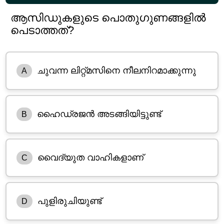
ആസിഡുകളുടെ പൊതുഗുണങ്ങളിൽ
പെടാത്തത്?
ചുവന്ന ലിറ്റ്മസിനെ നീലനിറമാക്കുന്നു
A
ഹൈഡ്രജൻ അടങ്ങിയിട്ടുണ്ട്
B
വൈദ്യുത വാഹികളാണ്
C
പുളിരുചിയുണ്ട്
D