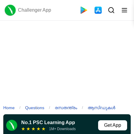
Challenger App
Home
Questions
രസതന്ത്രം
ആസിഡുകൾ
/
/
/
No.1 PSC Learning App
Get App
★
★
★
★
★
1M+ Downloads