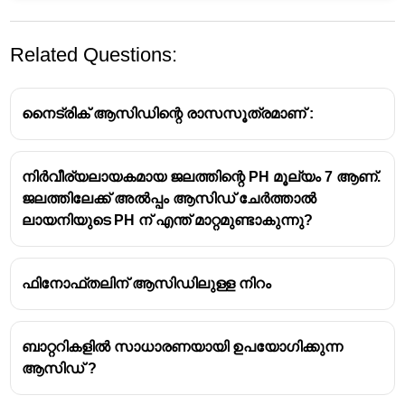
Related Questions:
നൈട്രിക് ആസിഡിന്റെ രാസസൂത്രമാണ് :
നിർവീര്യലായകമായ ജലത്തിന്റെ PH മൂല്യം 7 ആണ്.
ജലത്തിലേക്ക് അൽപ്പം ആസിഡ് ചേർത്താൽ
ആസിഡ്
ലായനിയുടെ PH ന് എന്ത് മാറ്റമുണ്ടാകുന്നു?
അസിഡസ് എന്ന ലാറ്റിൻ വാക്കിൽ നിന്നാണ് 
ആസിഡ് എന്ന വാക്ക് രൂപം കൊണ്ടത്
ഫിനോഫ്തലിന് ആസിഡിലുള്ള നിറം
ആസിഡുകളുടെ ഗുണങ്ങൾക്ക് 
അടിസ്ഥാനമായ അയോണുകൾ - 
ഹൈഡ്രജൻ (H+) അയോണുകൾ
ബാറ്ററികളിൽ സാധാരണയായി ഉപയോഗിക്കുന്ന
ആസിഡിൻ്റെ രുചി - 
പുളി
ആസിഡ് ?
ആസിഡ് നീല ലിറ്റ്മസിനെ ചുവപ്പാക്കുന്നു 
ഒരു ആസിഡ് തന്മാത്രയ്ക്ക് പ്രദാനം 