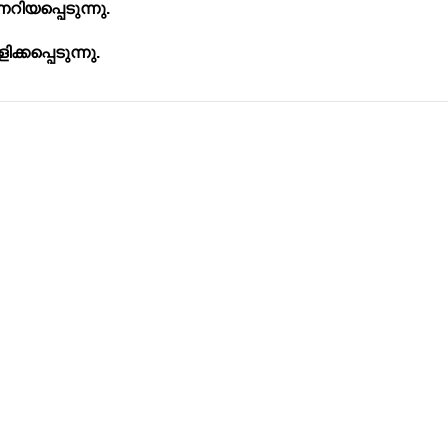
്നറിയപ്പെടുന്നു.
ക്കപ്പെടുന്നു.
Address
Company
Valamkottil Towers,
Privacy Polic
Judgemukku,
Contact Us
App
Thrikkakara PO
Terms & cond
682021,
Refund Polic