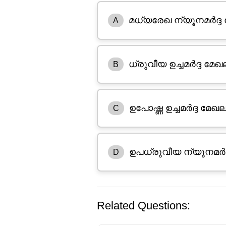
മധ്യരേഖ ന്യൂനമർദ്ദ
A
ധ്രുവീയ ഉച്ചമർദ്ദ മേഖ
B
ഉപോഷ്ണ ഉച്ചമർദ്ദ മേഖ
C
ഉപധ്രുവീയ ന്യൂനമർദ
D
Related Questions: