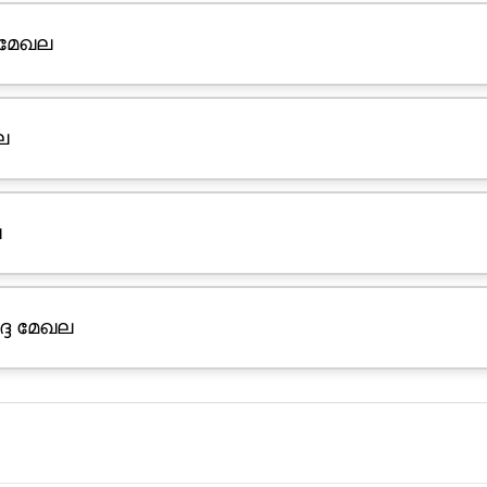
 മേഖല
ല
ല
്ദ മേഖല