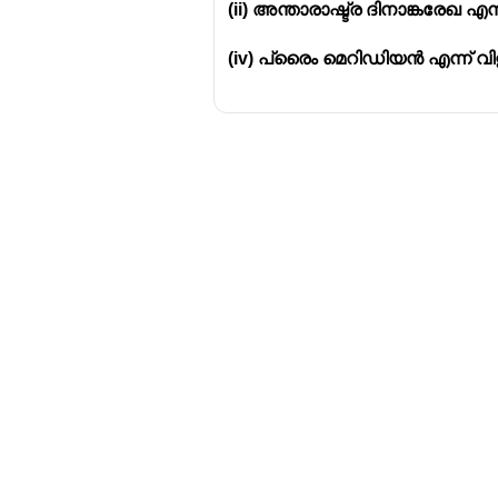
(ii) അന്താരാഷ്ട്ര ദിനാങ്കരേഖ എന
(iv) പ്രൈം മെറിഡിയൻ എന്ന് വിളി
Download Challenger 