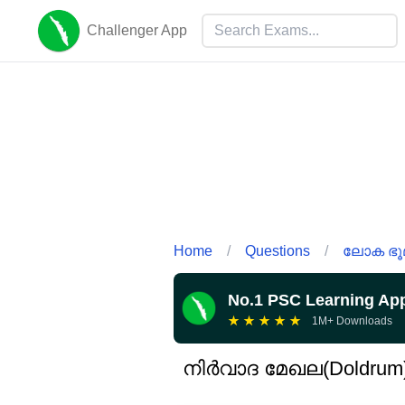
Challenger App
Home
/
Questions
/
ലോക ഭൂമ
No.1 PSC Learning Ap
★
★
★
★
★
1M+ Downloads
നിർവാദ മേഖല(Doldrum