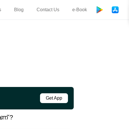
s
Blog
Contact Us
e-Book
Get App
ണ് ?