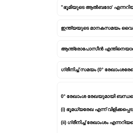
"ഭൂമിയുടെ ആൽബദോ' എന്നറിയപ്
ഇന്ത്യയുടെ മാനകസമയം വൈകുന്
ആന്ത്രോപോസീൻ എന്തിനെയാണ് സ
ഗ്രീനിച്ച് സമയം (0° രേഖാം
0° രേഖാംശ രേഖയുമായി ബന്ധപ്
(i) ഭൂമധ്യരേഖ എന്ന് വിളിക്കപ്പെട
(ii) ഗ്രീനിച്ച് രേഖാംശം എന്നറിയപ്