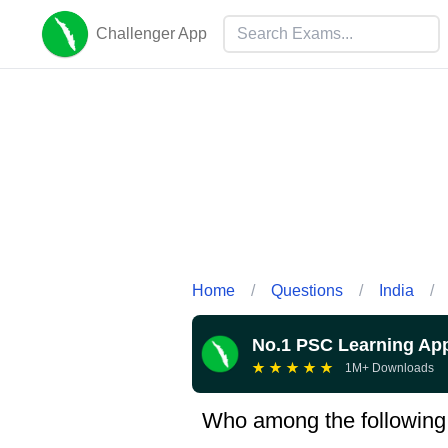
Challenger App
Home
/
Questions
/
India
/
No.1 PSC Learning Ap
★
★
★
★
★
1M+ Downloads
Who among the following 