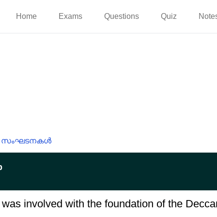
Home
Exams
Questions
Quiz
Note
സംഘടനകൾ
p
was involved with the foundation of the Decc