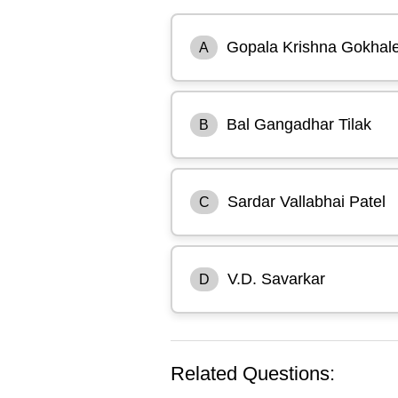
Gopala Krishna Gokhal
A
Bal Gangadhar Tilak
B
Sardar Vallabhai Patel
C
V.D. Savarkar
D
Related Questions: