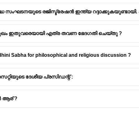
്നദ്ധ സംഘടനയുടെ രജിസ്ട്രേഷൻ ഇന്ത്യ റദ്ദാക്കുകയുണ്
ഖം ഇതുവരെയായി എത്ര തവണ ഭേദഗതി ചെയ്തു ?
ini Sabha for philosophical and religious discussion ?
റിയുടെ ദേശീയ പ്രസിഡന്റ് :
ൻ ആര് ?