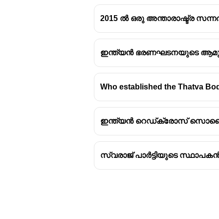
2015 ൽ ഒരു അന്താരാഷ്ട്ര സന
ഇന്ത്യൻ ഭരണഘടനയുടെ ആമു
Who established the Thatva Bodh
ഇന്ത്യൻ റെഡ്ക്രോസ് സൊസൈറ്
സ്വരാജ് പാർട്ടിയുടെ സ്ഥാപക