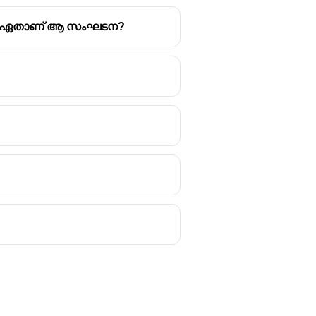
ടായി. ഏതാണ് ആ സംഘടന?