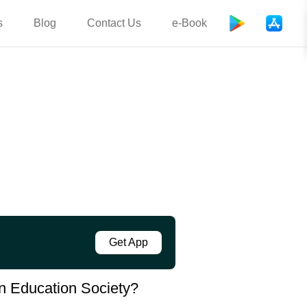
s
Blog
Contact Us
e-Book
Get App
an Education Society?