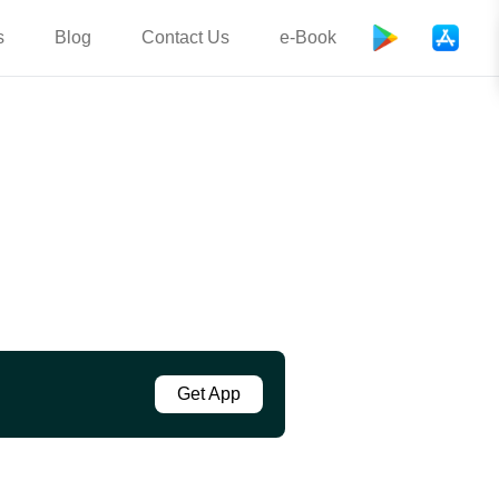
s
Blog
Contact Us
e-Book
Get App