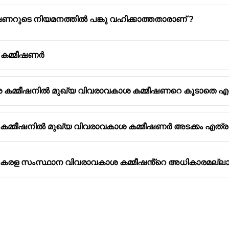
റുടെ നിയമനത്തിൽ പങ്കു വഹിക്കാത്തതാരാണ് ?
 കമ്മീഷണർ
കമ്മീഷനിൽ മുഖ്യ വിവരാവകാശ കമ്മീഷണറെ കൂടാതെ എത്
്മീഷനിൽ മുഖ്യ വിവരാവകാശ കമ്മീഷണർ അടക്കം എത്ര അ
കേരള സംസ്ഥാന വിവരാവകാശ കമ്മീഷൻ്റെ അധികാരമല്ലാത