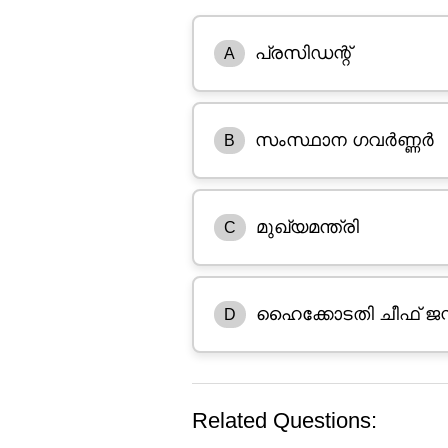
പ്രസിഡന്റ്
A
സംസ്ഥാന ഗവർണ്ണർ
B
മുഖ്യമന്ത്രി
C
ഹൈക്കോടതി ചീഫ് ജസ്റ
D
Related Questions: