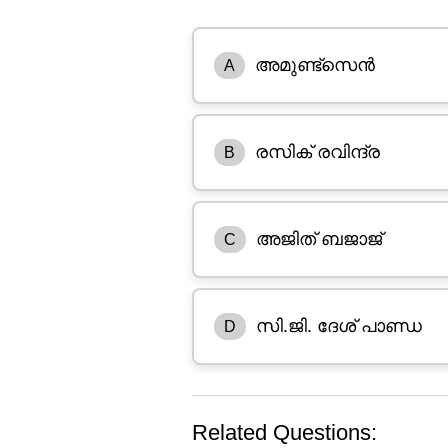
അമുണ്ട്സെൻ
A
രസിക് രവിന്ദ്ര
B
അജിത് ബജാജ്
C
സി.ജി. ദേശ് പാണ്ഡ
D
Related Questions: