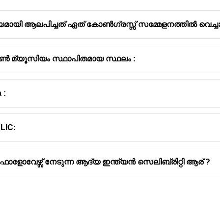
മായി ആലപിച്ചത് ഏത് കോൺഗ്രസ്സ് സമ്മേളനത്തിൽ വെച്ച
ൂൺ മ്യൂസിയം സ്ഥാപിതമായ സ്ഥലം :
 :
LIC:
ളോവേഴ്സ് നേടുന്ന ആദ്യ ഇന്ത്യൻ സെലിബ്രിറ്റി ആര് ?