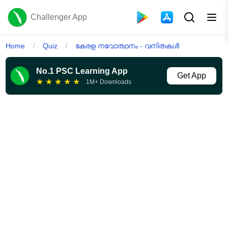
Challenger App
Home
Quiz
കേരള നവോത്ഥനം - വനിതകൾ
/
/
No.1 PSC Learning App
Get App
★
★
★
★
★
1M+ Downloads