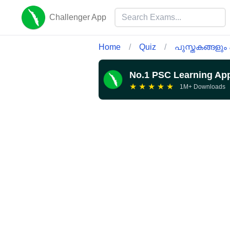
Challenger App
Home
/
Quiz
/
പുസ്തകങ്ങളും
No.1 PSC Learning Ap
★
★
★
★
★
1M+ Downloads