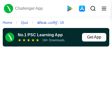
Challenger App
Home
Quiz
ജികെ പാർട്ട്‌ - 16
/
/
No.1 PSC Learning App
Get App
★
★
★
★
★
1M+ Downloads