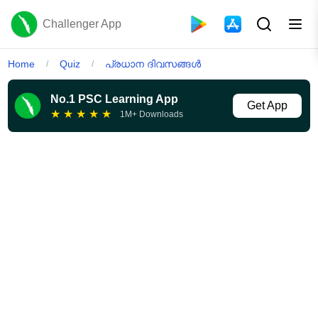
Challenger App
Home
Quiz
പ്രധാന ദിവസങ്ങൾ
/
/
No.1 PSC Learning App
Get App
★
★
★
★
★
1M+ Downloads