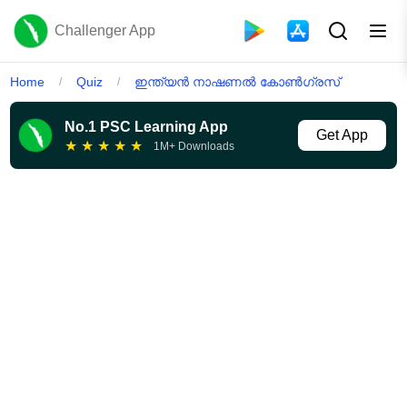
Challenger App
Home
Quiz
ഇന്ത്യൻ നാഷണൽ കോൺഗ്രസ്‌
/
/
No.1 PSC Learning App
Get App
★
★
★
★
★
1M+ Downloads