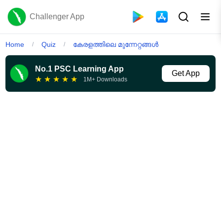
Challenger App
Home
Quiz
കേരളത്തിലെ മുന്നേറ്റങ്ങൾ
/
/
No.1 PSC Learning App
Get App
★
★
★
★
★
1M+ Downloads