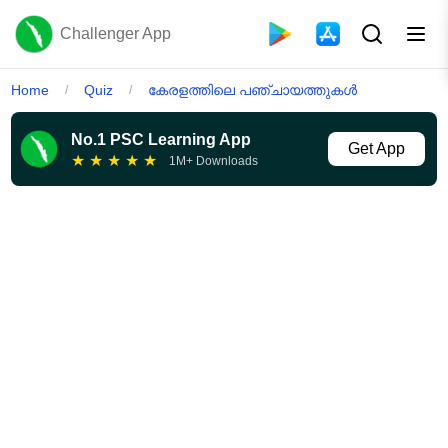
Challenger App
Home
Quiz
കേരളത്തിലെ പഞ്ചായത്തുകൾ
/
/
No.1 PSC Learning App
Get App
★
★
★
★
★
1M+ Downloads