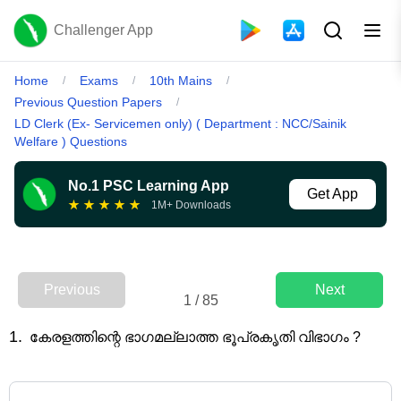
Challenger App
Home
Exams
10th Mains
/
/
/
Previous Question Papers
/
LD Clerk (Ex- Servicemen only) ( Department : NCC/Sainik
Welfare ) Questions
No.1 PSC Learning App
Get App
★
★
★
★
★
1M+ Downloads
Previous
Next
1
/
85
1
.
കേരളത്തിന്റെ ഭാഗമല്ലാത്ത ഭൂപ്രകൃതി വിഭാഗം ?