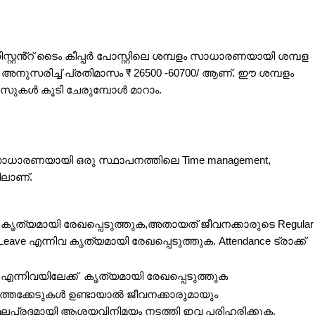
 അസിസ്റ്റൻ്റ് ടൈം കീപ്പർ പോസ്റ്റിലെ ശമ്പളം സാധാരണയായി ശമ്പള
നുസരിച്ച് പ്രതിമാസം ₹ 26500 -60700/ ആണ്. ഈ ശമ്പളം
ുകൾ കൂടി ചേരുമ്പോൾ മാറാം.
്റ് സാധാരണയായി ഒരു സ്ഥാപനത്തിലെ Time management,
ളിലാണ്.
ൃത്യമായി രേഖപ്പെടുത്തുക,അതായത് ജീവനക്കാരുടെ Regular
, Leave എന്നിവ കൃത്യമായി രേഖപ്പെടുത്തുക. Attendance ട്രാക്ക്
se എന്നിവയിലേക്ക് കൃത്യമായി രേഖപ്പെടുത്തുക
ത്തക്കേടുകൾ ഉണ്ടായാൽ ജീവനക്കാരുമായും
പ്രദമായി ആശയവിനിമയം നടത്തി ഇവ പരിഹരിക്കുക.