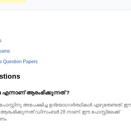
s
Exams
s Question Papers
stions
്ഷ എന്നാണ് ആരംഭിക്കുന്നത് ?
 പോസ്റ്റിനു അപേക്ഷിച്ച ഉദ്യോഗാർത്ഥികൾ എഴുതേണ്ടത്. 
 ആരംഭിക്കുന്നത് ഡിസംബർ 28 നാണ്. ഈ പോസ്റ്റിലേക്ക്
തണം