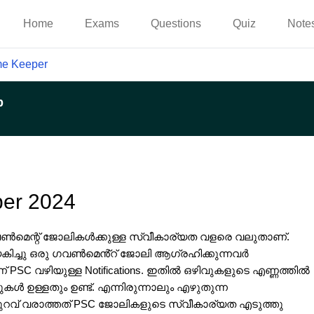
Home
Exams
Questions
Quiz
Note
me Keeper
p
per 2024
ഗവൺമെന്റ് ജോലികൾക്കുള്ള സ്വീകാര്യത വളരെ വലുതാണ്.
കിച്ചു ഒരു ഗവൺമെൻ്റ് ജോലി ആഗ്രഹിക്കുന്നവർ
് PSC വഴിയുള്ള Notifications. ഇതിൽ ഒഴിവുകളുടെ എണ്ണത്തിൽ
ുകൾ ഉള്ളതും ഉണ്ട്. എന്നിരുന്നാലും എഴുതുന്ന
റവ് വരാത്തത് PSC ജോലികളുടെ സ്വീകാര്യത എടുത്തു