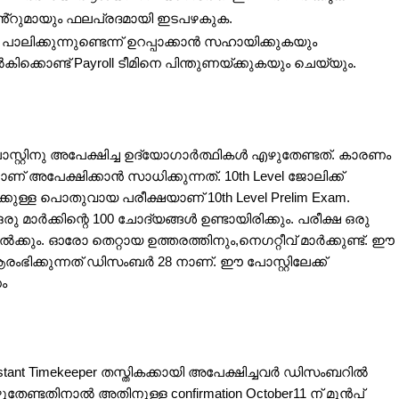
െൻ്റുമായും ഫലപ്രദമായി ഇടപഴകുക.
ാലിക്കുന്നുണ്ടെന്ന് ഉറപ്പാക്കാൻ സഹായിക്കുകയും
്കൊണ്ട് Payroll ടീമിനെ പിന്തുണയ്ക്കുകയും ചെയ്യും.
ോസ്റ്റിനു അപേക്ഷിച്ച ഉദ്യോഗാർത്ഥികൾ എഴുതേണ്ടത്. കാരണം
ണ് അപേക്ഷിക്കാൻ സാധിക്കുന്നത്. 10th Level ജോലിക്ക്
്കുള്ള പൊതുവായ പരീക്ഷയാണ് 10th Level Prelim Exam.
മാർക്കിന്റെ 100 ചോദ്യങ്ങൾ ഉണ്ടായിരിക്കും. പരീക്ഷ ഒരു
നിൽക്കും. ഓരോ തെറ്റായ ഉത്തരത്തിനും,നെഗറ്റീവ് മാർക്കുണ്ട്. ഈ
രംഭിക്കുന്നത് ഡിസംബർ 28 നാണ്. ഈ പോസ്റ്റിലേക്ക്
ം
stant Timekeeper തസ്തികക്കായി അപേക്ഷിച്ചവർ ഡിസംബറിൽ
എഴുതേണ്ടതിനാൽ അതിനുള്ള confirmation October11 ന് മുൻപ്