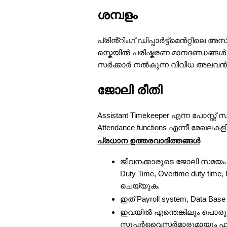
ശമ്പളം
പ്രിൻ്റിംഗ് ഡിപ്പാർട്ട്‌മെൻറ്റിലെ
സ്കെയിൽ പരിഷ്കരണ മാനദണ്ഡങ്ങൾ അ
സർക്കാർ നൽകുന്ന വിവിധ അലവൻസ
ജോലി രീതി
Assistant Timekeeper എന്ന പോസ്റ
Attendance functions എന്നീ മേഖലക
പ്രധാന ഉത്തരവാദിത്തങ്ങൾ
ജീവനക്കാരുടെ ജോലി സമയം ക
Duty Time, Overtime duty time
ചെയ്യുക.
ഇത് Payroll system, Data Ba
ഇവയിൽ എന്തെങ്കിലും പൊരു
സൂപ്പർവൈസർമാരുമായും ഫല