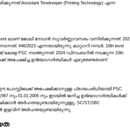
കുന്നത് Assistant Timekeeper (Printing Technology) എന്ന
tment ലാണ് ജോലി നേടാന്‍ സുവര്‍ണ്ണാവസരം വന്നിരിക്കുന്നത്. 202
നത്. 446/2023 എന്നതായിരുന്നു കാറ്റഗറി നമ്പർ. 10th level
് കേരള PSC നടത്തുന്നത്. 2024 ഡിസംബറിൽ നടക്കുന്ന 10th
േക്ക് അപേക്ഷിച്ച ഉദ്യോഗാർത്ഥികൾ എഴുതേണ്ടതാണ്.
 പോസ്റ്റിലേക്ക് അപേക്ഷിക്കാനുള്ള പ്രായപരിധിയായി PSC
.1987 നും 01.01.2005 നും ഇടയിൽ ജനിച്ച ഉദ്യോഗാർത്ഥികൾക്ക്
ഷിക്കാൻ അർഹതയുണ്ടായിരുന്നുള്ളു. SC/ST,OBC
ിൽ ഇളവിന് അർഹതയുണ്ടായിരുന്നു
യത