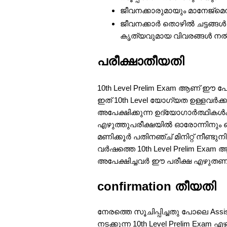
ജീവനക്കാരുമായും മാനേജ്മ
ജീവനക്കാർ തൊഴിൽ ചട്ടങ്ങൾ പ
കൃത്യവുമായ വിവരങ്ങൾ നൽകിക
പരീക്ഷാതീയതി
10th Level Prelim Exam ആണ് ഈ പ
ഇത് 10th Level യോഗ്യത ഉള്ളവർക്കാ
അപേക്ഷിക്കുന്ന ഉദ്യോഗാർത്ഥികൾക
എഴുത്തുപരീക്ഷയിൽ ഓരോന്നിനും ഒരു 
മണിക്കൂർ പതിനഞ്ച് മിനിറ്റ് നീണ്ടു
വർഷത്തെ 10th Level Prelim Exam ആ
അപേക്ഷിച്ചവർ ഈ പരീക്ഷ എഴുതണ
confirmation തീയതി
നേരത്തെ സൂചിപ്പിച്ചതു പോലെ Assi
നടക്കുന്ന 10th Level Prelim Exam 