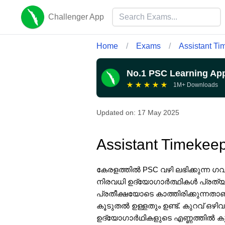
Challenger App
Home
/
Exams
/
Assistant Ti
No.1 PSC Learning Ap
★
★
★
★
★
1M+ Downloads
Updated on:
17 May 2025
Assistant Timekee
കേരളത്തിൽ PSC വഴി ലഭിക്കുന്ന 
നിരവധി ഉദ്യോഗാർത്ഥികൾ പ്രത്യ
പ്രതീക്ഷയോടെ കാത്തിരിക്കുന്നതാണ
കൂടുതൽ ഉള്ളതും ഉണ്ട്. കുറവ് ഒഴിവ
ഉദ്യോഗാർഥികളുടെ എണ്ണത്തിൽ കു