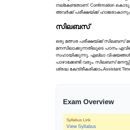
നല്കേണ്ടതാണ്. Confirmation കൊടുക
അവർക്ക് പരീക്ഷയ്ക്ക് ഹാജരാകാനു
സിലബസ്
ഒരു മത്സര പരീക്ഷയ്ക്ക് സിലബസ് 
മനസിലാക്കുന്നതിലൂടെ പഠനം എവിടെ 
സഹായിക്കുന്നു. എല്ലാ വിഷയങ്ങൾ
പാഴാക്കേണ്ടി വരും. സിലബസ് മനസ്
ശ്രദ്ധ കേന്ദ്രീകരിക്കാം.Assistant Ti
Exam Overview
Syllabus Link
View Syllabus